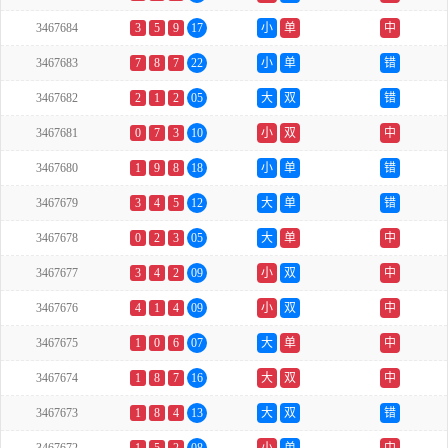
3467684
3
5
9
17
小
单
中
3467683
7
8
7
22
小
单
错
3467682
2
1
2
05
大
双
错
3467681
0
7
3
10
小
双
中
3467680
1
9
8
18
小
单
错
3467679
3
4
5
12
大
单
错
3467678
0
2
3
05
大
单
中
3467677
3
4
2
09
小
双
中
3467676
4
1
4
09
小
双
中
3467675
1
0
6
07
大
单
中
3467674
1
8
7
16
大
双
中
3467673
1
8
4
13
大
双
错