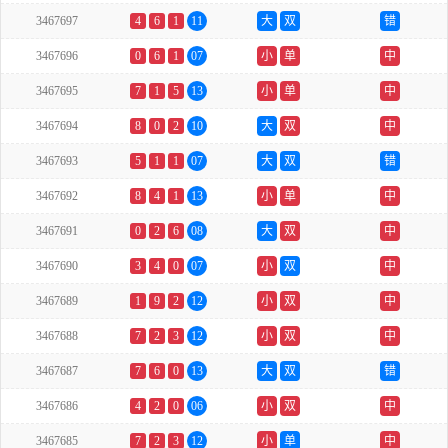
3467697
4
6
1
11
大
双
错
3467696
0
6
1
07
小
单
中
3467695
7
1
5
13
小
单
中
3467694
8
0
2
10
大
双
中
3467693
5
1
1
07
大
双
错
3467692
8
4
1
13
小
单
中
3467691
0
2
6
08
大
双
中
3467690
3
4
0
07
小
双
中
3467689
1
9
2
12
小
双
中
3467688
7
2
3
12
小
双
中
3467687
7
6
0
13
大
双
错
3467686
4
2
0
06
小
双
中
3467685
7
2
3
12
小
单
中