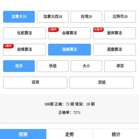
加拿大28
加拿大西28
台湾28
比特币28
化蛇算法
血尊算法
彼岸算法
劫难算法
瑞兽算法
孤傲算法
组合
杀组
大小
单双
双项
双组
100期 正确：72 期 错误：28 期
正确率：72%
预测
走势
统计