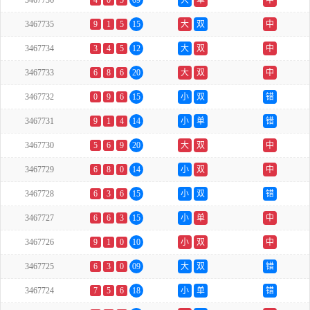
3467736
4
0
5
09
大
单
中
3467735
9
1
5
15
大
双
中
3467734
3
4
5
12
大
双
中
3467733
6
8
6
20
大
双
中
3467732
0
9
6
15
小
双
错
3467731
9
1
4
14
小
单
错
3467730
5
6
9
20
大
双
中
3467729
6
8
0
14
小
双
中
3467728
6
3
6
15
小
双
错
3467727
6
6
3
15
小
单
中
3467726
9
1
0
10
小
双
中
3467725
6
3
0
09
大
双
错
3467724
7
5
6
18
小
单
错