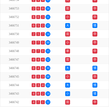
3466754
2
9
4
15
大
中
3466753
2
6
8
16
双
中
3466752
8
0
3
11
小
中
3466751
6
5
2
13
大
错
3466750
2
5
7
14
双
中
3466749
1
7
1
09
小
中
3466748
8
7
0
15
单
中
3466747
4
4
4
12
双
中
3466746
0
4
6
10
大
错
3466745
4
1
3
08
小
中
3466744
6
3
4
13
大
错
3466743
4
8
2
14
小
错
3466742
4
7
1
12
双
中