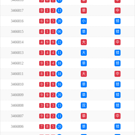
3466818
3
8
2
13
单
中
3466817
9
1
3
13
单
中
3466816
6
9
5
20
小
错
3466815
4
1
1
06
单
错
3466814
4
9
9
22
大
中
3466813
3
4
4
11
大
错
3466812
9
5
4
18
单
错
3466811
8
1
9
18
大
中
3466810
0
7
9
16
单
错
3466809
9
9
2
20
单
错
3466808
3
9
3
15
双
错
3466807
9
0
2
11
单
中
3466806
7
8
5
20
单
错