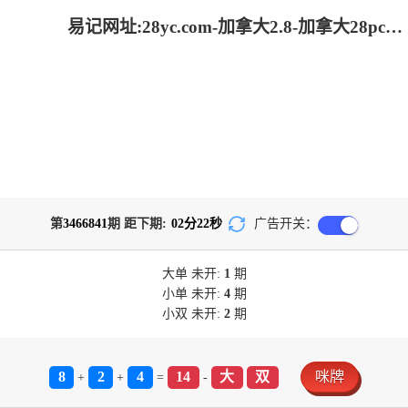
易记网址:28yc.com-加拿大2.8-加拿大28pc|雪球预测结果查询|加拿大预测_极致火热优质的免费预测
第
3466841
期 距下期:
02
分
22
秒
广告开关：
大单
未开:
1
期
小单
未开:
4
期
小双
未开:
2
期
8
2
4
14
大
双
咪牌
+
+
=
-