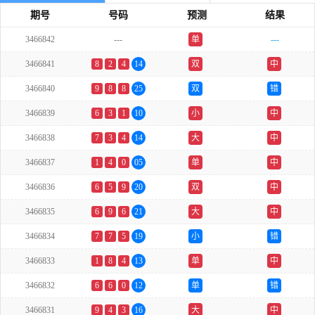
期号
号码
预测
结果
3466842
---
单
---
3466841
8
2
4
14
双
中
3466840
9
8
8
25
双
错
3466839
6
3
1
10
小
中
3466838
7
3
4
14
大
中
3466837
1
4
0
05
单
中
3466836
6
5
9
20
双
中
3466835
6
9
6
21
大
中
3466834
7
7
5
19
小
错
3466833
1
8
4
13
单
中
3466832
6
6
0
12
单
错
3466831
9
4
3
16
大
中