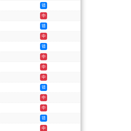
错
中
错
中
错
中
中
中
错
中
中
错
中