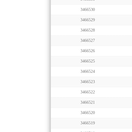
3466530
3466529
3466528
3466527
3466526
3466525
3466524
3466523
3466522
3466521
3466520
3466519