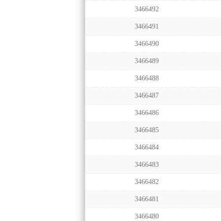
3466492
3466491
3466490
3466489
3466488
3466487
3466486
3466485
3466484
3466483
3466482
3466481
3466480