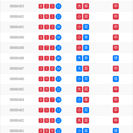
08080493
8
2
5
15
大
单
中
08080492
5
6
1
12
小
双
中
08080491
3
3
3
09
小
双
中
08080490
4
1
3
08
小
单
中
08080489
1
7
2
10
小
单
中
08080488
2
3
1
06
大
单
错
08080487
3
1
0
04
大
双
中
08080486
3
9
3
15
小
双
错
08080485
8
9
5
22
大
双
中
08080484
6
6
7
19
小
单
中
08080483
7
5
1
13
小
双
中
08080482
5
9
8
22
大
双
中
08080481
6
8
8
22
小
单
错