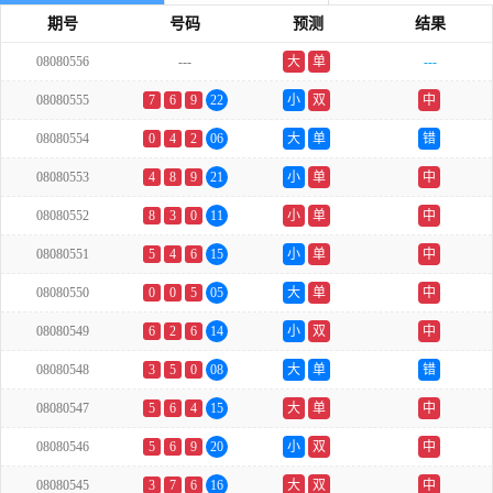
期号
号码
预测
结果
08080556
---
大
单
---
08080555
7
6
9
22
小
双
中
08080554
0
4
2
06
大
单
错
08080553
4
8
9
21
小
单
中
08080552
8
3
0
11
小
单
中
08080551
5
4
6
15
小
单
中
08080550
0
0
5
05
大
单
中
08080549
6
2
6
14
小
双
中
08080548
3
5
0
08
大
单
错
08080547
5
6
4
15
大
单
中
08080546
5
6
9
20
小
双
中
08080545
3
7
6
16
大
双
中