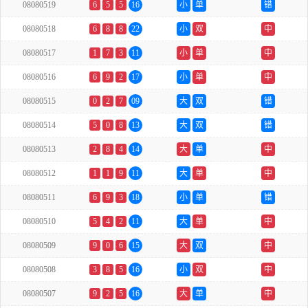
08080519
6
5
5
16
小
单
错
08080518
6
8
8
22
小
双
中
08080517
1
7
3
11
小
单
中
08080516
6
9
2
17
小
单
中
08080515
0
2
7
09
大
双
错
08080514
5
0
8
13
大
双
错
08080513
2
8
4
14
大
单
中
08080512
1
1
9
11
大
单
中
08080511
6
9
3
18
小
单
错
08080510
5
4
2
11
大
单
中
08080509
9
0
6
15
大
双
中
08080508
3
8
5
16
小
双
中
08080507
9
2
5
16
大
单
中