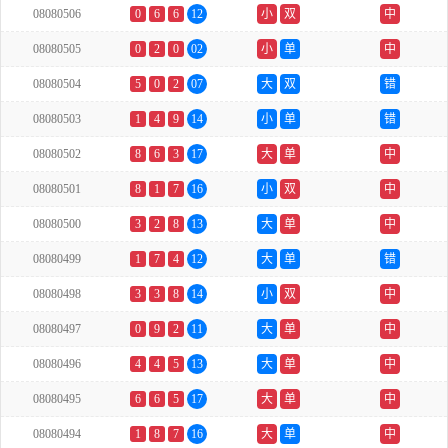
08080506
0
6
6
12
小
双
中
08080505
0
2
0
02
小
单
中
08080504
5
0
2
07
大
双
错
08080503
1
4
9
14
小
单
错
08080502
8
6
3
17
大
单
中
08080501
8
1
7
16
小
双
中
08080500
3
2
8
13
大
单
中
08080499
1
7
4
12
大
单
错
08080498
3
3
8
14
小
双
中
08080497
0
9
2
11
大
单
中
08080496
4
4
5
13
大
单
中
08080495
6
6
5
17
大
单
中
08080494
1
8
7
16
大
单
中