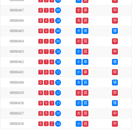
08080468
2
2
6
10
大
双
中
08080467
0
5
4
09
小
单
中
08080466
8
8
2
18
大
双
中
08080465
0
6
2
08
大
单
错
08080464
1
1
6
08
小
双
中
08080463
4
7
7
18
小
双
中
08080462
5
7
6
18
小
单
错
08080461
7
0
8
15
小
单
中
08080460
0
5
6
11
大
双
错
08080459
9
2
1
12
小
双
中
08080458
9
9
5
23
小
双
错
08080457
9
9
0
18
大
双
中
08080456
9
3
2
14
小
双
中