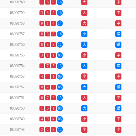
08090760
1
6
9
16
大
中
08090759
3
8
5
16
大
中
08090758
9
1
4
14
大
中
08090757
0
8
8
16
小
错
08090756
6
3
3
12
大
错
08090755
3
1
1
05
小
中
08090754
1
7
5
13
大
错
08090753
4
4
1
09
小
中
08090752
0
2
3
05
大
错
08090751
6
7
2
15
大
中
08090750
1
6
1
08
大
错
08090749
4
0
4
08
小
中
08090748
2
2
8
12
小
中