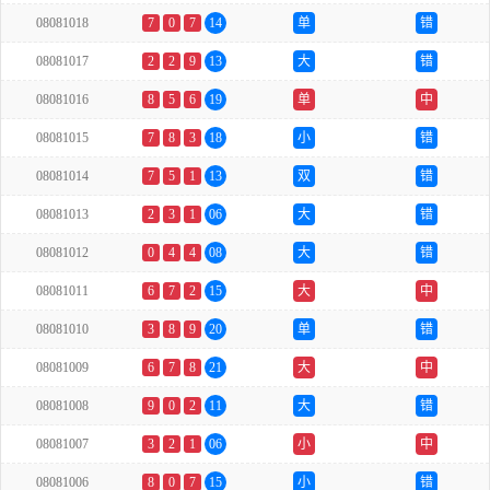
08081018
7
0
7
14
单
错
08081017
2
2
9
13
大
错
08081016
8
5
6
19
单
中
08081015
7
8
3
18
小
错
08081014
7
5
1
13
双
错
08081013
2
3
1
06
大
错
08081012
0
4
4
08
大
错
08081011
6
7
2
15
大
中
08081010
3
8
9
20
单
错
08081009
6
7
8
21
大
中
08081008
9
0
2
11
大
错
08081007
3
2
1
06
小
中
08081006
8
0
7
15
小
错