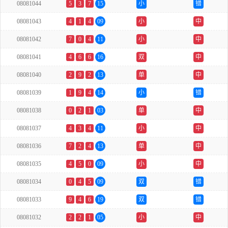
08081044
5
3
7
15
小
错
08081043
4
1
4
09
小
中
08081042
7
0
4
11
小
中
08081041
4
6
6
16
双
中
08081040
2
9
2
13
单
中
08081039
1
9
4
14
小
错
08081038
0
2
1
03
单
中
08081037
4
3
4
11
小
中
08081036
7
2
4
13
单
中
08081035
4
5
0
09
小
中
08081034
0
4
5
09
双
错
08081033
9
4
6
19
双
错
08081032
2
2
1
05
小
中