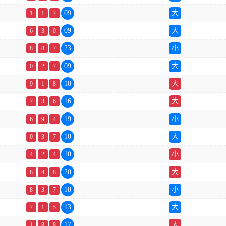
09
大
1
1
7
09
大
6
3
0
23
小
8
8
7
09
大
0
2
7
18
大
9
1
8
16
大
7
3
6
19
小
6
9
4
10
大
0
3
7
10
小
4
2
4
20
大
8
4
8
18
小
8
3
7
13
大
7
1
5
17
大
1
8
8