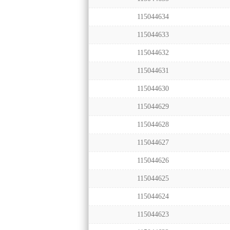
115044634
115044633
115044632
115044631
115044630
115044629
115044628
115044627
115044626
115044625
115044624
115044623