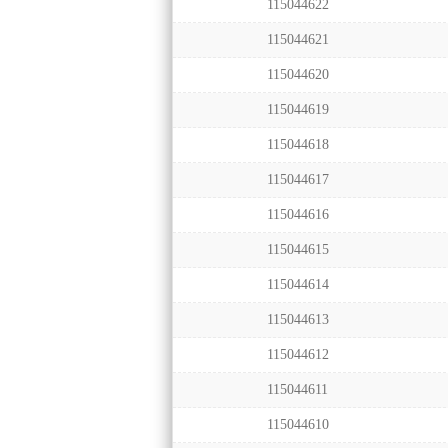
115044622
115044621
115044620
115044619
115044618
115044617
115044616
115044615
115044614
115044613
115044612
115044611
115044610