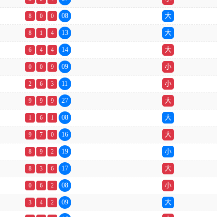
08
大
8
0
0
13
大
8
1
4
14
大
6
4
4
09
小
0
0
9
11
小
2
6
3
27
大
9
9
9
08
大
1
6
1
16
大
9
7
0
19
小
8
9
2
17
大
8
3
6
08
小
0
6
2
09
大
3
4
2