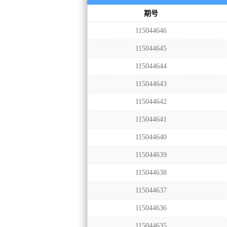
期号
115044646
115044645
115044644
115044643
115044642
115044641
115044640
115044639
115044638
115044637
115044636
115044635