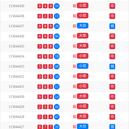
小双
115044439
8
4
4
16
殺
中
小双
115044438
4
2
5
11
殺
中
大双
115044437
9
8
9
26
殺
错
大单
115044436
6
0
0
06
殺
中
大单
115044435
3
0
8
11
殺
中
小单
115044434
4
6
8
18
殺
中
小双
115044433
5
3
0
08
殺
错
小单
115044432
3
8
5
16
殺
中
小双
115044431
0
8
3
11
殺
中
大单
115044430
9
1
4
14
殺
中
小双
115044429
2
5
9
16
殺
中
大双
115044428
2
1
4
07
殺
中
大双
115044427
6
7
7
20
殺
错