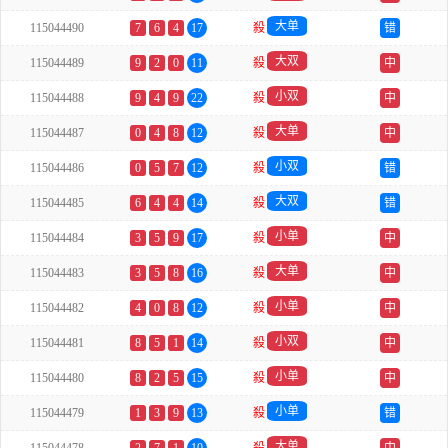
大单
115044490
7
6
4
17
殺
错
大双
115044489
9
2
0
11
殺
中
小双
115044488
9
4
9
22
殺
中
大单
115044487
0
4
8
12
殺
中
小双
115044486
0
5
7
12
殺
错
大双
115044485
6
4
4
14
殺
错
小单
115044484
3
5
9
17
殺
中
大单
115044483
3
5
8
16
殺
中
小单
115044482
4
0
8
12
殺
中
小双
115044481
8
5
1
14
殺
中
小单
115044480
8
2
5
15
殺
中
小单
115044479
1
3
9
13
殺
错
大单