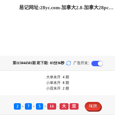
易记网址:28yc.com-加拿大2.8-加拿大28pc|雪球预测结果查询|加拿大预测_极致火热优质的免费预测
第
115044501
期 距下期:
03
分
36
秒
广告开关：
大单
未开:
4
期
小单
未开:
8
期
小双
未开:
2
期
2
7
5
14
大
双
咪牌
+
+
=
-