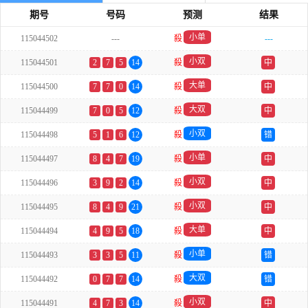
期号
号码
预测
结果
小单
115044502
---
殺
---
小双
115044501
2
7
5
14
殺
中
大单
115044500
7
7
0
14
殺
中
大双
115044499
7
0
5
12
殺
中
小双
115044498
5
1
6
12
殺
错
小单
115044497
8
4
7
19
殺
中
小双
115044496
3
9
2
14
殺
中
小双
115044495
8
4
9
21
殺
中
大单
115044494
4
9
5
18
殺
中
小单
115044493
3
3
5
11
殺
错
大双
115044492
0
7
7
14
殺
错
小双
115044491
4
7
3
14
殺
中