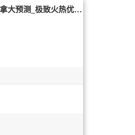
易记网址:28yc.com-加拿大2.8-加拿大28pc|雪球预测结果查询|加拿大预测_极致火热优质的免费预测