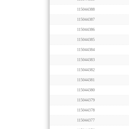
115044388
115044387
115044386
115044385
115044384
115044383
115044382
115044381
115044380
115044379
115044378
115044377