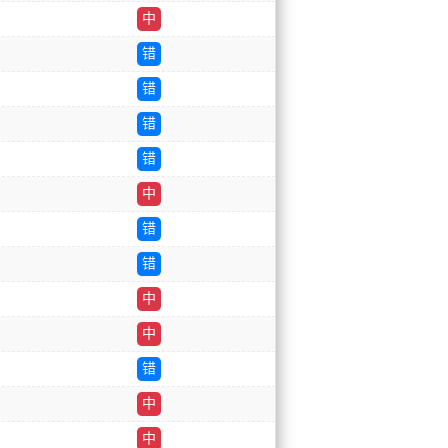
中
错
错
错
错
中
错
错
中
中
错
中
中