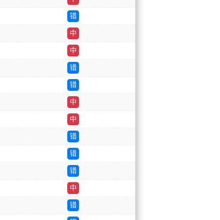
错
中
中
错
错
中
中
错
错
错
中
错