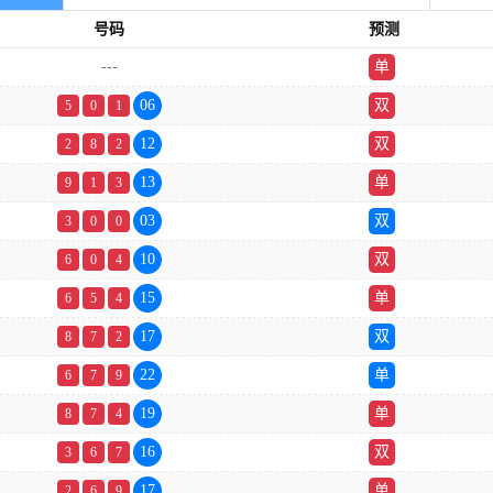
号码
预测
---
单
06
双
5
0
1
12
双
2
8
2
13
单
9
1
3
03
双
3
0
0
10
双
6
0
4
15
单
6
5
4
17
双
8
7
2
22
单
6
7
9
19
单
8
7
4
16
双
3
6
7
17
单
2
6
9