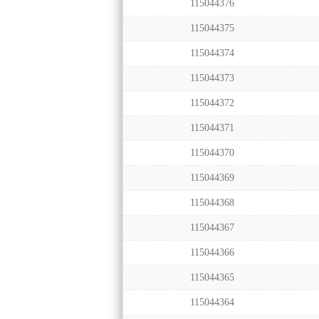
115044376
115044375
115044374
115044373
115044372
115044371
115044370
115044369
115044368
115044367
115044366
115044365
115044364