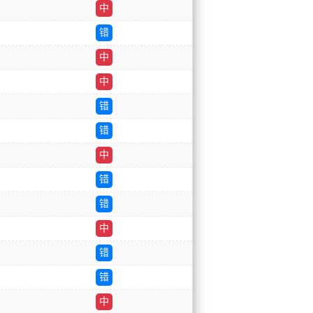
中
错
中
中
错
错
中
错
错
中
错
错
中