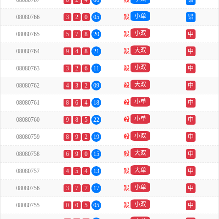
08080767
0
2
4
06
殺
错
小单
08080766
3
2
0
05
殺
错
小双
08080765
5
7
8
20
殺
中
大双
08080764
9
4
8
21
殺
中
小双
08080763
3
2
6
11
殺
中
大双
08080762
4
3
2
09
殺
中
小单
08080761
8
6
4
18
殺
中
小单
08080760
9
8
5
22
殺
中
小双
08080759
8
9
2
19
殺
中
大双
08080758
6
9
0
15
殺
中
大单
08080757
4
5
4
13
殺
中
小单
08080756
3
7
7
17
殺
中
小双
08080755
0
0
5
05
殺
中