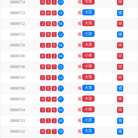
大单
08080754
9
3
1
13
殺
中
大双
08080753
6
6
6
18
殺
错
大双
08080752
2
0
6
08
殺
中
小双
08080751
2
9
1
12
殺
错
大双
08080750
2
2
0
04
殺
中
小单
08080749
0
2
2
04
殺
中
小单
08080748
9
9
7
25
殺
中
大单
08080747
5
8
1
14
殺
中
大单
08080746
5
8
4
17
殺
错
大双
08080745
0
3
4
07
殺
中
小单
08080744
1
3
0
04
殺
中
小双
08080743
2
1
3
06
殺
错
大双
08080742
9
2
7
18
殺
错