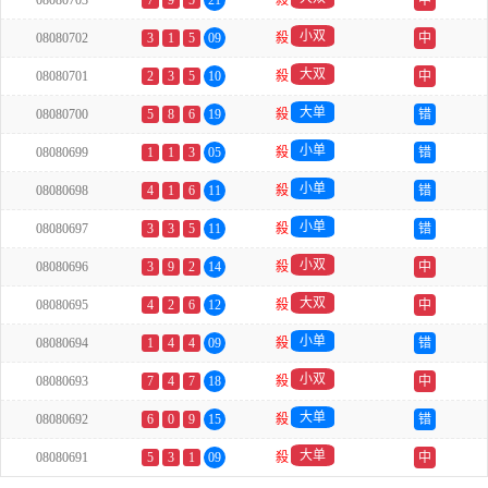
08080703
7
9
5
21
殺
中
小双
08080702
3
1
5
09
殺
中
大双
08080701
2
3
5
10
殺
中
大单
08080700
5
8
6
19
殺
错
小单
08080699
1
1
3
05
殺
错
小单
08080698
4
1
6
11
殺
错
小单
08080697
3
3
5
11
殺
错
小双
08080696
3
9
2
14
殺
中
大双
08080695
4
2
6
12
殺
中
小单
08080694
1
4
4
09
殺
错
小双
08080693
7
4
7
18
殺
中
大单
08080692
6
0
9
15
殺
错
大单
08080691
5
3
1
09
殺
中