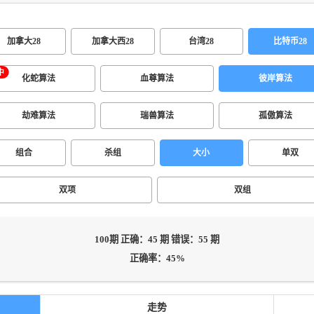
加拿大28
加拿大西28
台湾28
比特币28
化蛇算法
血尊算法
彼岸算法
劫难算法
瑞兽算法
孤傲算法
组合
杀组
大小
单双
双项
双组
100期 正确：45 期 错误：55 期
正确率：45%
走势