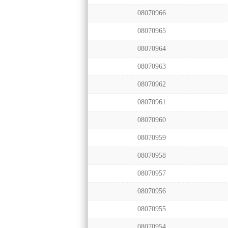
08070966
08070965
08070964
08070963
08070962
08070961
08070960
08070959
08070958
08070957
08070956
08070955
08070954