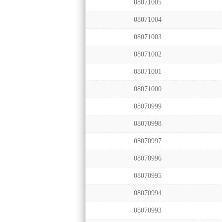
08071005
08071004
08071003
08071002
08071001
08071000
08070999
08070998
08070997
08070996
08070995
08070994
08070993