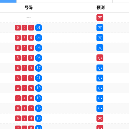
号码
预测
---
大
单
01
大
0
0
1
08
大
0
8
0
06
大
6
0
0
08
小
5
0
3
17
小
6
8
3
21
小
5
9
7
19
小
4
6
9
19
小
7
4
8
16
小
8
1
7
19
大
6
9
4
10
小
2
8
0