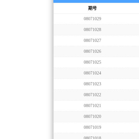
期号
08071029
08071028
08071027
08071026
08071025
08071024
08071023
08071022
08071021
08071020
08071019
08071018