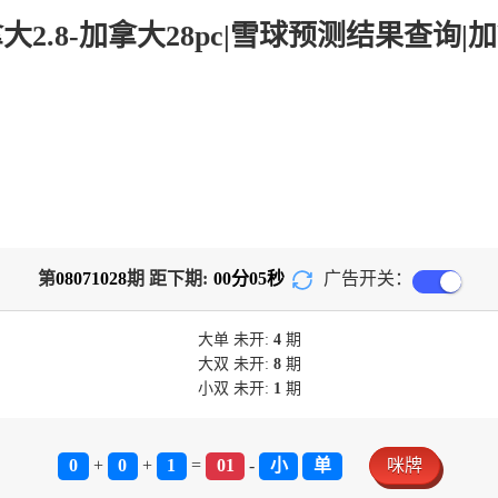
第
08071028
期 距下期:
00
分
05
秒
广告开关：
大单
未开:
4
期
大双
未开:
8
期
小双
未开:
1
期
0
+
0
+
1
=
01
-
小
单
咪牌