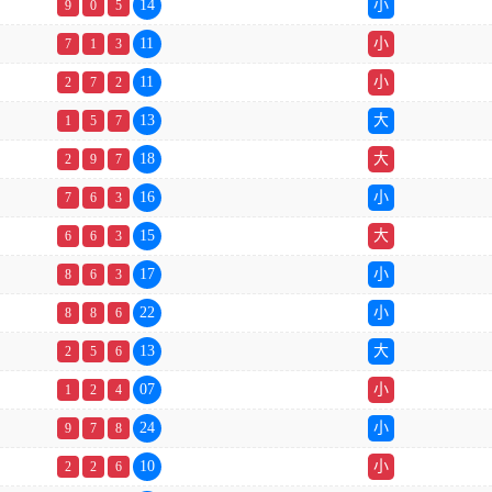
14
小
9
0
5
11
小
7
1
3
11
小
2
7
2
13
大
1
5
7
18
大
2
9
7
16
小
7
6
3
15
大
6
6
3
17
小
8
6
3
22
小
8
8
6
13
大
2
5
6
07
小
1
2
4
24
小
9
7
8
10
小
2
2
6