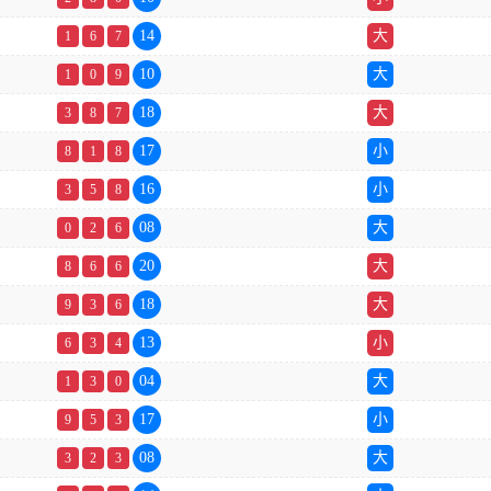
14
大
1
6
7
10
大
1
0
9
18
大
3
8
7
17
小
8
1
8
16
小
3
5
8
08
大
0
2
6
20
大
8
6
6
18
大
9
3
6
13
小
6
3
4
04
大
1
3
0
17
小
9
5
3
08
大
3
2
3