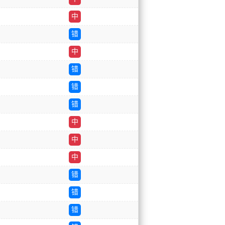
中
错
中
错
错
错
中
中
中
错
错
错