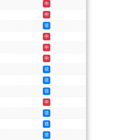
中
中
错
中
中
中
错
错
错
中
错
错
错