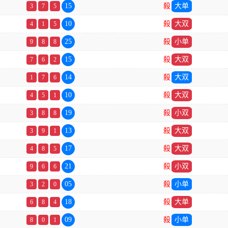
07
殺
小单
0
4
3
15
殺
大单
3
7
5
10
殺
大双
4
1
5
25
殺
小单
9
8
8
15
殺
大双
7
6
2
14
殺
大双
1
7
6
10
殺
大双
4
5
1
19
殺
小双
3
8
8
13
殺
大双
3
9
1
17
殺
大双
4
8
5
21
殺
小双
9
6
6
05
殺
小单
3
2
0
18
殺
大单
6
8
4