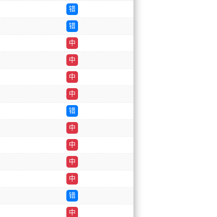
错
错
错
中
中
中
中
错
中
中
中
中
错