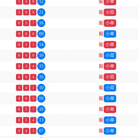
10
殺
大单
4
0
6
12
殺
小单
1
3
8
21
殺
小双
3
9
9
16
殺
小单
6
3
7
09
殺
小单
9
0
0
14
殺
小单
8
5
1
10
殺
小双
6
4
0
15
殺
小单
8
3
4
16
殺
小双
6
6
4
10
殺
小双
5
4
1
09
殺
小单
4
0
5
18
殺
小单
6
5
7
13
殺
小单
8
1
4