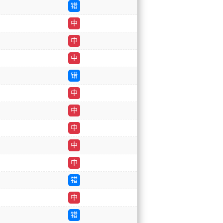
错
错
中
中
中
错
中
中
中
中
中
错
中