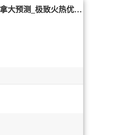
易记网址:28yc.com-加拿大2.8-加拿大28pc|雪球预测结果查询|加拿大预测_极致火热优质的免费预测