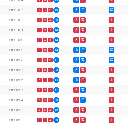
08091004
1
8
6
15
小
单
中
08091003
7
3
0
10
大
单
错
08091002
7
9
4
20
大
双
中
08091001
0
9
5
14
大
双
中
08091000
9
4
1
14
大
双
中
08090999
9
0
5
14
小
单
错
08090998
0
5
6
11
大
双
错
08090997
6
0
2
08
大
双
中
08090996
6
7
2
15
小
单
中
08090995
5
9
3
17
大
双
中
08090994
6
5
9
20
大
单
中
08090993
4
8
4
16
大
双
中
08090992
9
7
4
20
大
双
中