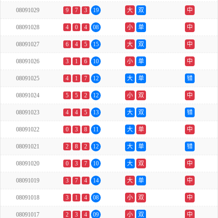
08091029
9
7
3
19
大
双
中
08091028
4
0
4
08
小
单
中
08091027
6
4
5
15
大
双
中
08091026
3
1
6
10
小
单
中
08091025
4
1
7
12
大
单
错
08091024
5
5
2
12
小
双
中
08091023
4
4
5
13
大
双
错
08091022
0
3
8
11
大
单
中
08091021
2
8
2
12
大
单
错
08091020
0
3
7
10
大
双
中
08091019
3
7
4
14
大
单
中
08091018
3
1
4
08
小
双
中
08091017
2
3
4
09
小
双
中