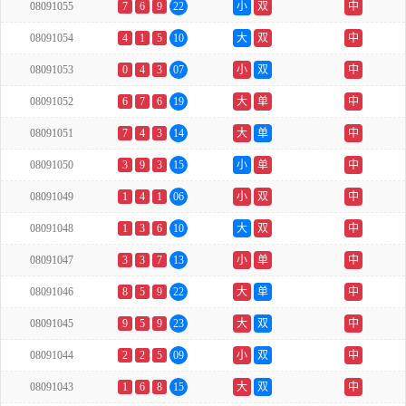
08091055
7
6
9
22
小
双
中
08091054
4
1
5
10
大
双
中
08091053
0
4
3
07
小
双
中
08091052
6
7
6
19
大
单
中
08091051
7
4
3
14
大
单
中
08091050
3
9
3
15
小
单
中
08091049
1
4
1
06
小
双
中
08091048
1
3
6
10
大
双
中
08091047
3
3
7
13
小
单
中
08091046
8
5
9
22
大
单
中
08091045
9
5
9
23
大
双
中
08091044
2
2
5
09
小
双
中
08091043
1
6
8
15
大
双
中