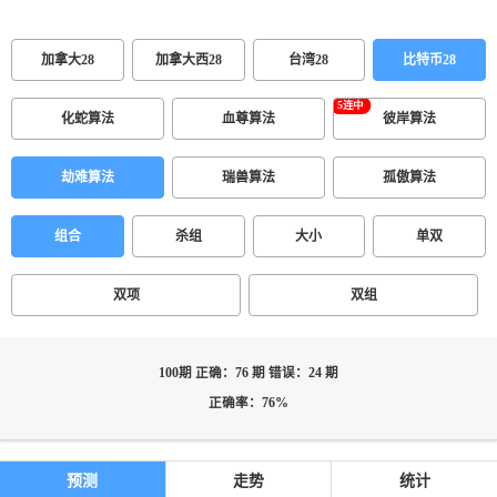
加拿大28
加拿大西28
台湾28
比特币28
化蛇算法
血尊算法
彼岸算法
劫难算法
瑞兽算法
孤傲算法
组合
杀组
大小
单双
双项
双组
100期 正确：76 期 错误：24 期
正确率：76%
预测
走势
统计