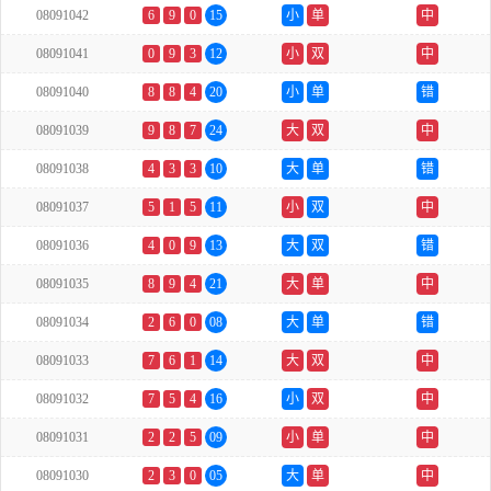
08091042
6
9
0
15
小
单
中
08091041
0
9
3
12
小
双
中
08091040
8
8
4
20
小
单
错
08091039
9
8
7
24
大
双
中
08091038
4
3
3
10
大
单
错
08091037
5
1
5
11
小
双
中
08091036
4
0
9
13
大
双
错
08091035
8
9
4
21
大
单
中
08091034
2
6
0
08
大
单
错
08091033
7
6
1
14
大
双
中
08091032
7
5
4
16
小
双
中
08091031
2
2
5
09
小
单
中
08091030
2
3
0
05
大
单
中