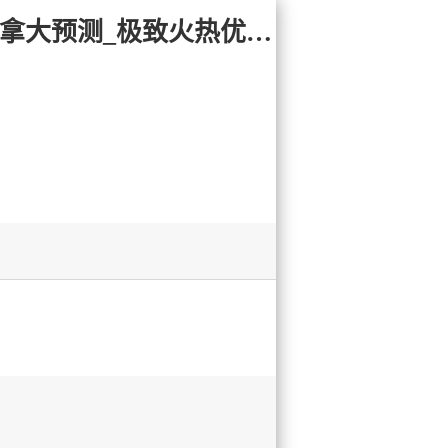
易记网址:28yc.com-加拿大2.8-加拿大28pc|雪球预测结果查询|加拿大预测_极致火热优质的免费预测