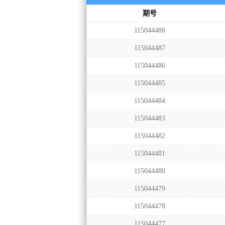
期号
115044488
115044487
115044486
115044485
115044484
115044483
115044482
115044481
115044480
115044479
115044478
115044477