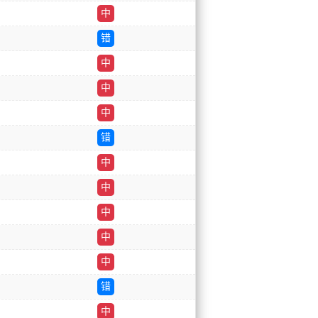
中
错
中
中
中
错
中
中
中
中
中
错
中