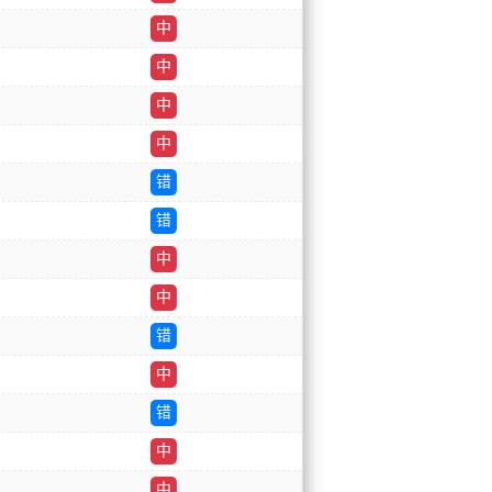
中
中
中
中
错
错
中
中
错
中
错
中
中