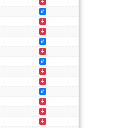
中
错
中
中
错
中
错
中
中
错
中
中
中