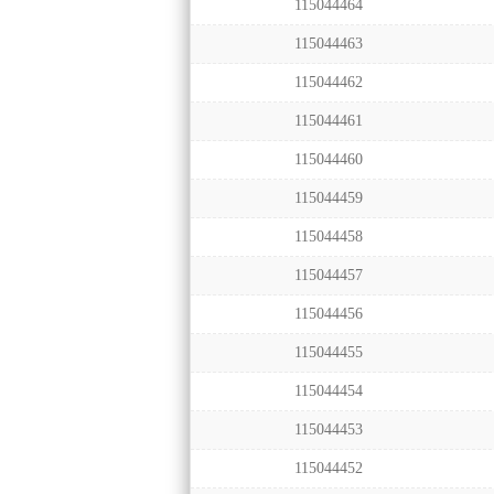
115044464
115044463
115044462
115044461
115044460
115044459
115044458
115044457
115044456
115044455
115044454
115044453
115044452