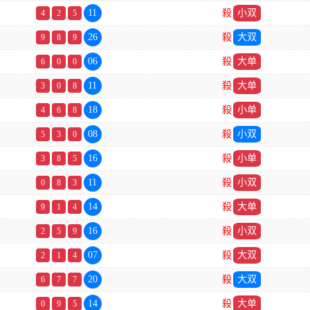
11
殺
小双
4
2
5
26
殺
大双
9
8
9
06
殺
大单
6
0
0
11
殺
大单
3
0
8
18
殺
小单
4
6
8
08
殺
小双
5
3
0
16
殺
小单
3
8
5
11
殺
小双
0
8
3
14
殺
大单
9
1
4
16
殺
小双
2
5
9
07
殺
大双
2
1
4
20
殺
大双
6
7
7
14
殺
大单
0
9
5