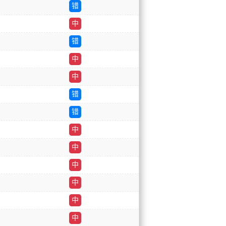
错
中
错
中
中
错
错
中
中
中
中
中
中