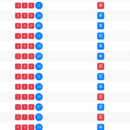
11
单
4
2
5
26
单
9
8
9
06
单
6
0
0
11
双
3
0
8
18
单
4
6
8
08
单
5
3
0
16
双
3
8
5
11
双
0
8
3
14
单
9
1
4
16
双
2
5
9
07
双
2
1
4
20
双
6
7
7
14
单
0
9
5