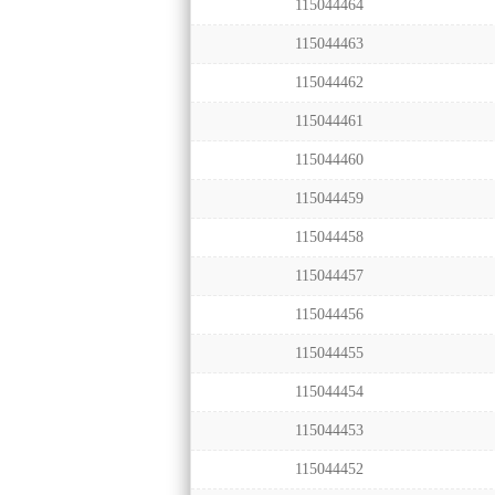
115044464
115044463
115044462
115044461
115044460
115044459
115044458
115044457
115044456
115044455
115044454
115044453
115044452