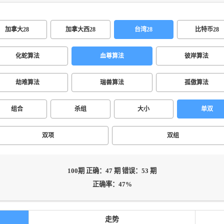
加拿大28
加拿大西28
台湾28
比特币28
化蛇算法
血尊算法
彼岸算法
劫难算法
瑞兽算法
孤傲算法
组合
杀组
大小
单双
双项
双组
100期 正确：47 期 错误：53 期
正确率：47%
走势