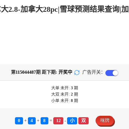
第
115044487
期 距下期:
开奖中
广告开关：
大单
未开:
3
期
大双
未开:
2
期
小单
未开:
8
期
0
+
4
+
8
=
12
-
小
双
咪牌