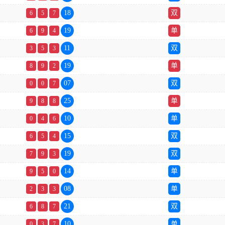
18
双
6
5
7
19
单
6
9
4
11
双
3
5
3
19
单
8
9
2
07
双
0
0
7
25
单
9
8
8
10
单
0
4
6
15
双
6
5
4
19
双
7
9
3
14
单
9
5
0
08
单
2
3
3
21
双
6
8
7
10
单
0
3
7