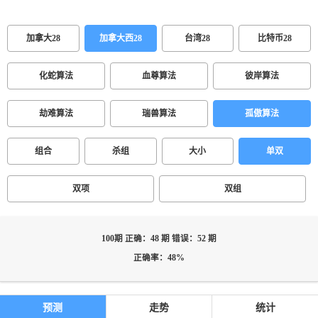
加拿大28
加拿大西28
台湾28
比特币28
化蛇算法
血尊算法
彼岸算法
劫难算法
瑞兽算法
孤傲算法
组合
杀组
大小
单双
双项
双组
100期 正确：48 期 错误：52 期
正确率：48%
预测
走势
统计