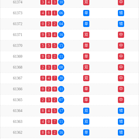
61374
3
4
3
10
双
中
61373
4
1
1
06
单
错
61372
0
2
2
04
单
错
61371
9
3
4
16
双
中
61370
5
5
5
15
单
中
61369
9
0
2
11
单
中
61368
2
3
3
08
双
中
61367
9
4
7
20
双
中
61366
0
2
9
11
单
中
61365
2
3
2
07
单
中
61364
8
4
5
17
双
错
61363
4
0
7
11
双
错
61362
8
6
2
16
单
错