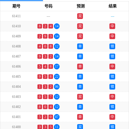
期号
号码
预测
结果
61411
---
双
---
61410
8
2
4
14
双
中
61409
2
9
3
14
双
中
61408
4
0
8
12
单
错
61407
9
3
2
14
单
错
61406
5
4
8
17
单
中
61405
9
5
8
22
单
错
61404
1
3
2
06
单
错
61403
0
5
7
12
双
中
61402
8
0
4
12
单
错
61401
5
2
0
07
单
中
61400
3
3
5
11
双
错