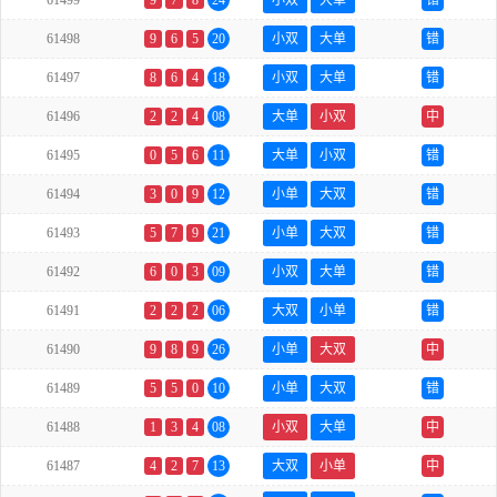
61499
9
7
8
24
小双
大单
错
61498
9
6
5
20
小双
大单
错
61497
8
6
4
18
小双
大单
错
61496
2
2
4
08
大单
小双
中
61495
0
5
6
11
大单
小双
错
61494
3
0
9
12
小单
大双
错
61493
5
7
9
21
小单
大双
错
61492
6
0
3
09
小双
大单
错
61491
2
2
2
06
大双
小单
错
61490
9
8
9
26
小单
大双
中
61489
5
5
0
10
小单
大双
错
61488
1
3
4
08
小双
大单
中
61487
4
2
7
13
大双
小单
中