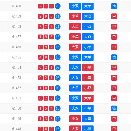
61460
7
7
6
20
小双
大单
错
61459
2
9
0
11
小单
大双
中
61458
7
7
7
21
大单
小双
中
61457
1
9
3
13
小单
大双
中
61456
0
9
7
16
大双
小单
中
61455
4
9
3
16
小双
大单
错
61454
0
2
1
03
大双
小单
中
61453
0
2
1
03
大双
小单
中
61452
1
0
7
08
大单
小双
中
61451
8
2
9
19
小双
大单
中
61450
1
5
4
10
大双
小单
错
61449
1
3
8
12
小双
大单
中
61448
2
6
8
16
大双
小单
中