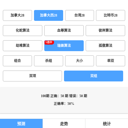
加拿大28
加拿大西28
台湾28
比特币28
化蛇算法
血尊算法
彼岸算法
劫难算法
瑞兽算法
孤傲算法
组合
杀组
大小
单双
双项
双组
100期 正确：50 期 错误：50 期
正确率：50%
预测
走势
统计