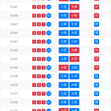
61447
1
9
5
15
小双
大单
中
61446
0
2
2
04
大单
小双
中
61445
8
0
7
15
小单
大双
错
61444
9
2
4
15
小单
大双
错
61443
1
4
6
11
大单
小双
错
61442
8
2
9
19
小双
大单
中
61441
8
9
5
22
小单
大双
中
61440
4
1
4
09
小单
大双
中
61439
1
6
7
14
大单
小双
错
61438
7
8
1
16
小双
大单
错
61437
1
6
7
14
小双
大单
错
61436
3
3
1
07
大单
小双
错