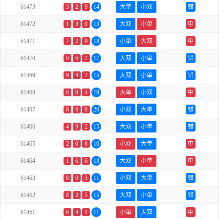
61473
3
2
9
14
大单
小双
错
61472
1
3
9
13
大双
小单
中
61471
7
2
9
18
小单
大双
中
61470
9
6
2
17
大双
小单
错
61469
9
4
2
15
大双
小单
错
61468
6
9
4
19
大单
小双
中
61467
8
6
6
20
小双
大单
错
61466
4
9
2
15
大双
小单
错
61465
2
0
8
10
小双
大单
中
61464
1
6
6
13
大双
小单
中
61463
8
0
3
11
小双
大单
错
61462
8
2
5
15
大双
小单
错
61461
6
4
1
11
小单
大双
中