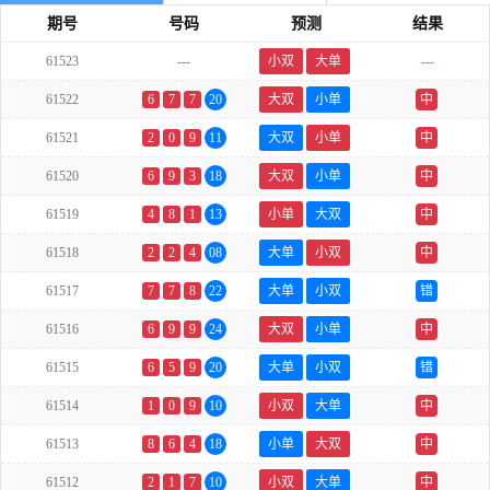
期号
号码
预测
结果
61523
---
小双
大单
---
61522
6
7
7
20
大双
小单
中
61521
2
0
9
11
大双
小单
中
61520
6
9
3
18
大双
小单
中
61519
4
8
1
13
小单
大双
中
61518
2
2
4
08
大单
小双
中
61517
7
7
8
22
大单
小双
错
61516
6
9
9
24
大双
小单
中
61515
6
5
9
20
大单
小双
错
61514
1
0
9
10
小双
大单
中
61513
8
6
4
18
小单
大双
中
61512
2
1
7
10
小双
大单
中