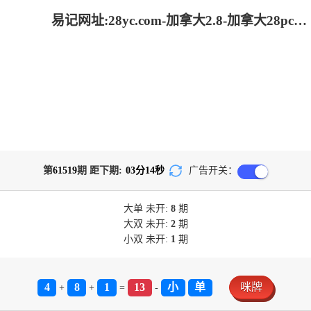
易记网址:28yc.com-加拿大2.8-加拿大28pc|雪球预测结果查询|加拿大预测_极致火热优质的免费预测
第
61519
期 距下期:
03
分
13
秒
广告开关：
大单
未开:
8
期
大双
未开:
2
期
小双
未开:
1
期
4
8
1
13
小
单
咪牌
+
+
=
-