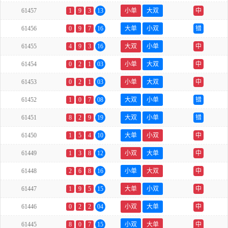
61457
1
9
3
13
小单
大双
中
61456
0
9
7
16
大单
小双
错
61455
4
9
3
16
大双
小单
中
61454
0
2
1
03
小单
大双
中
61453
0
2
1
03
小单
大双
中
61452
1
0
7
08
大双
小单
错
61451
8
2
9
19
大双
小单
错
61450
1
5
4
10
大单
小双
中
61449
1
3
8
12
小双
大单
中
61448
2
6
8
16
小单
大双
中
61447
1
9
5
15
大单
小双
中
61446
0
2
2
04
小双
大单
中
61445
8
0
7
15
小双
大单
中