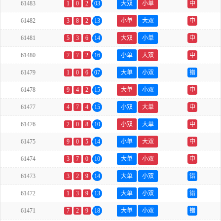
61483
1
0
2
03
大双
小单
中
61482
3
8
2
13
小单
大双
中
61481
5
3
6
14
大双
小单
中
61480
7
7
2
16
小单
大双
中
61479
1
0
6
07
大单
小双
错
61478
9
4
2
15
大单
小双
中
61477
4
7
4
15
小双
大单
中
61476
2
0
8
10
小双
大单
中
61475
9
0
5
14
小单
大双
中
61474
3
7
0
10
大单
小双
中
61473
3
2
9
14
大单
小双
错
61472
1
3
9
13
大单
小双
错
61471
7
2
9
18
大单
小双
错