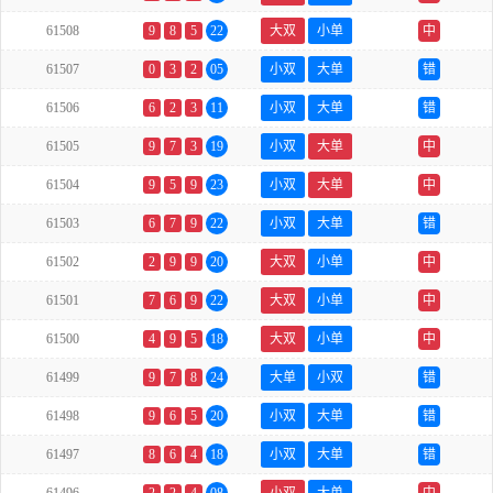
61508
9
8
5
22
大双
小单
中
61507
0
3
2
05
小双
大单
错
61506
6
2
3
11
小双
大单
错
61505
9
7
3
19
小双
大单
中
61504
9
5
9
23
小双
大单
中
61503
6
7
9
22
小双
大单
错
61502
2
9
9
20
大双
小单
中
61501
7
6
9
22
大双
小单
中
61500
4
9
5
18
大双
小单
中
61499
9
7
8
24
大单
小双
错
61498
9
6
5
20
小双
大单
错
61497
8
6
4
18
小双
大单
错