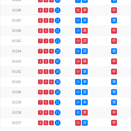
61249
5
6
4
15
小
双
错
61248
4
9
8
21
大
单
中
61247
6
0
9
15
小
双
错
61246
8
8
5
21
小
单
中
61245
7
3
2
12
小
双
中
61244
7
9
9
25
小
双
错
61243
4
0
1
05
小
单
中
61242
9
0
1
10
小
单
中
61241
5
9
6
20
小
单
错
61240
9
5
9
23
小
双
错
61239
7
8
7
22
小
单
错
61238
3
8
0
11
大
单
中
61237
4
6
1
11
小
双
中