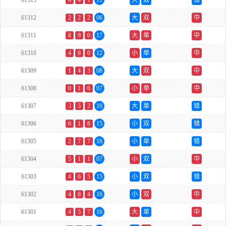
61313
6
4
1
11
大
双
错
61312
2
2
2
06
大
双
中
61311
8
9
0
17
大
单
中
61310
4
8
0
12
小
单
中
61309
1
4
3
08
大
双
中
61308
0
1
6
07
小
单
中
61307
3
5
2
10
大
单
错
61306
6
1
8
15
小
双
错
61305
2
7
7
16
小
单
错
61304
5
1
1
07
小
双
中
61303
4
6
5
15
小
双
错
61302
4
8
4
16
小
双
中
61301
4
5
7
16
大
单
中