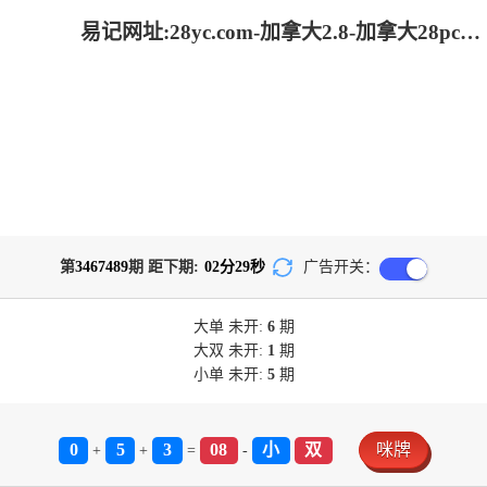
易记网址:28yc.com-加拿大2.8-加拿大28pc|雪球预测结果查询|加拿大预测_极致火热优质的免费预测
第
3467489
期 距下期:
02
分
29
秒
广告开关：
大单
未开:
6
期
大双
未开:
1
期
小单
未开:
5
期
0
5
3
08
小
双
咪牌
+
+
=
-