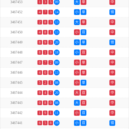
3467453
1
3
5
09
大
单
中
3467452
4
7
3
14
小
单
错
3467451
2
8
3
13
大
单
中
3467450
4
8
1
13
小
双
中
3467449
8
9
3
20
小
单
错
3467448
8
1
9
18
小
双
中
3467447
0
7
2
09
小
单
中
3467446
4
0
9
13
小
单
中
3467445
5
2
1
08
小
单
中
3467444
9
4
7
20
大
双
中
3467443
0
8
0
08
大
双
中
3467442
1
9
1
11
小
双
中
3467441
6
5
8
19
小
双
错