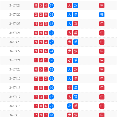
3467427
8
5
4
17
大
双
中
3467426
2
2
0
04
大
单
错
3467425
4
3
5
12
大
双
中
3467424
6
9
6
21
大
单
中
3467423
9
9
4
22
大
单
中
3467422
9
9
6
24
大
双
中
3467421
1
4
1
06
小
单
中
3467420
6
5
1
12
大
双
中
3467419
7
1
3
11
大
单
中
3467418
1
8
1
10
小
单
中
3467417
7
3
7
17
大
双
中
3467416
7
8
6
21
小
单
中
3467415
2
9
7
18
大
双
中