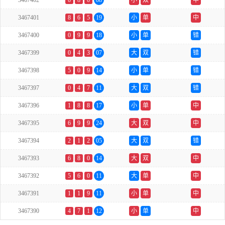
3467402
0
8
0
08
小
双
中
3467401
8
6
5
19
小
单
中
3467400
0
9
9
18
小
单
错
3467399
0
4
3
07
大
双
错
3467398
5
0
9
14
小
单
错
3467397
0
4
7
11
大
双
错
3467396
1
8
8
17
小
单
中
3467395
6
9
9
24
大
双
中
3467394
2
1
2
05
大
双
错
3467393
6
8
0
14
大
双
中
3467392
5
6
0
11
大
单
中
3467391
1
1
9
11
小
单
中
3467390
4
7
1
12
小
单
中