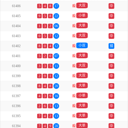
大双
61406
5
4
8
17
殺
中
小单
61405
9
5
8
22
殺
中
大单
61404
1
3
2
06
殺
中
大双
61403
0
5
7
12
殺
中
小双
61402
8
0
4
12
殺
错
大单
61401
5
2
0
07
殺
中
大双
61400
3
3
5
11
殺
中
大双
61399
2
9
1
12
殺
中
大单
61398
8
4
8
20
殺
中
小单
61397
4
3
9
16
殺
中
大单
61396
2
6
5
13
殺
中
大单
61395
7
4
2
13
殺
中
大单
61394
7
4
9
20
殺
中