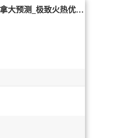
易记网址:28yc.com-加拿大2.8-加拿大28pc|雪球预测结果查询|加拿大预测_极致火热优质的免费预测