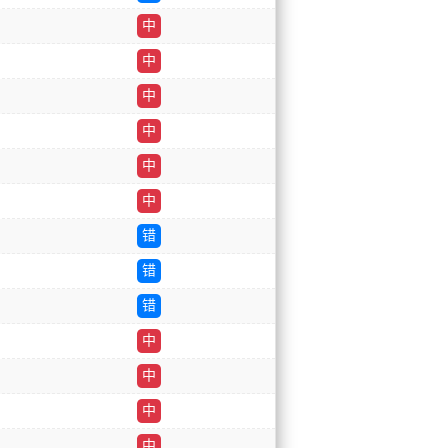
中
中
中
中
中
中
错
错
错
中
中
中
中