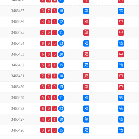
3466438
2
5
4
11
单
中
3466437
3
7
8
18
单
错
3466436
4
6
2
12
双
中
3466435
7
0
4
11
单
中
3466434
8
0
5
13
双
错
3466433
6
8
6
20
双
中
3466432
5
9
1
15
双
错
3466431
2
7
1
10
双
中
3466430
3
3
9
15
单
中
3466429
5
3
3
11
双
错
3466428
8
6
9
23
双
错
3466427
4
5
1
10
单
错
3466426
3
9
3
15
双
错