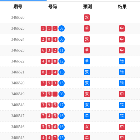
期号
号码
预测
结果
3466526
---
双
---
3466525
1
1
1
03
单
中
3466524
2
0
4
06
双
中
3466523
6
3
2
11
单
中
3466522
4
0
8
12
单
错
3466521
8
1
4
13
双
错
3466520
7
5
3
15
双
错
3466519
2
5
1
08
双
中
3466518
3
9
5
17
双
错
3466517
7
4
5
16
单
错
3466516
5
5
6
16
双
中
3466515
4
4
7
15
单
中